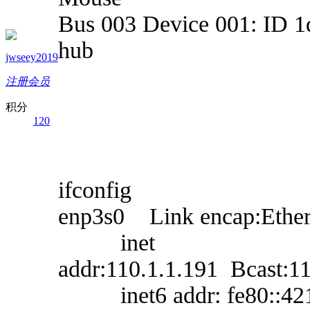
Bus 003 Device 001: ID 1
hub
jwseey2019
注册会员
积分
120
ifconfig
enp3s0 Link encap:Ether
inet
addr:110.1.1.191 Bcast:1
inet6 addr: fe80::4216: