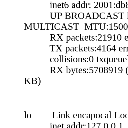
inet6 addr: 2001:db8::4
UP BROADCAST R
MULTICAST MTU:1500 
RX packets:21910 error
TX packets:4164 errors:
collisions:0 txqueuel
RX bytes:5708919 (5.
KB)
lo Link encapocal Lo
inet addr:127.0.0.1 M