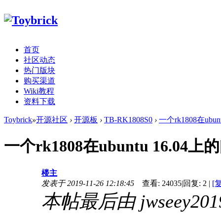
首页
社区动态
热门版块
购买渠道
Wiki教程
资料下载
Toybrick
»
开源社区
›
开源板
›
TB-RK1808S0
›
一个rk1808在ubu
一个rk1808在ubuntu 16.
楼主
发表于 2019-11-26 12:18:45
查看:
24035
|
回复:
2
|
[
本帖最后由 jwseey2019 