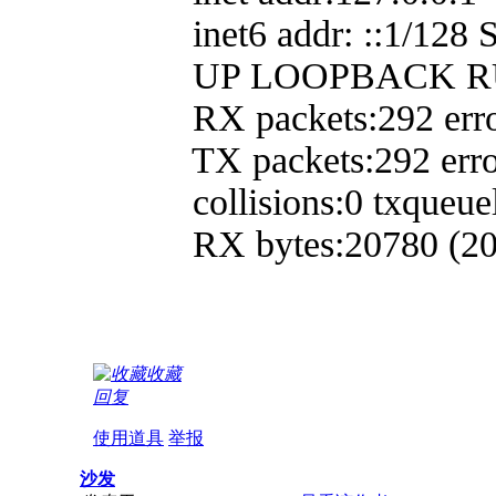
inet6 addr: ::1/128 S
UP LOOPBACK RUNN
RX packets:292 errors:
TX packets:292 errors:0
collisions:0 txqueuel
RX bytes:20780 (20.7 
收藏
回复
使用道具
举报
沙发