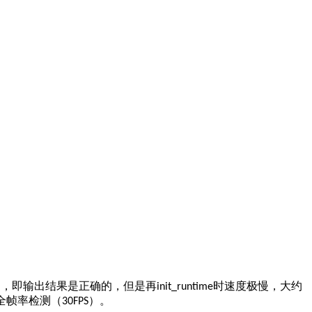
功，即输出结果是正确的，但是再
时速度极慢，大约
init_runtime
全帧率检测（
）。
30FPS