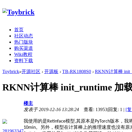
首页
社区动态
热门版块
购买渠道
Wiki教程
资料下载
Toybrick
»
开源社区
›
开源板
›
TB-RK1808S0
›
RKNN计算棒 ini
RKNN计算棒 init_runtime
楼主
发表于 2019-12-16 13:28:24
查看:
13953
|
回复:
1
|
[
我使用的是
模型
其原本是
版本，我
Retinface
,
PyTorch
。另外，模型在计算棒上的推理速度也没有原
10min
281963347