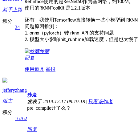
使用的是
作为基网络，约
。
Retinface
ResNet50
100M
使用的
是
版本
RKNNToolKit
1.2.1
新手上路
还有，我使用
直接转换一些小模型到
Tensorflow
RKNN
积分
问题原因推测：
24
（
）转
的支持问题
1. onnx
pytorch
rknn API
模型大小影响
加载速度，但是也太慢
2.
init_runtime
收藏
回复
使用道具
举报
jefferyzhang
沙发
版主
发表于 2019-12-17 08:19:18
|
只看该作者
pre_compile开了么？
积分
16762
回复