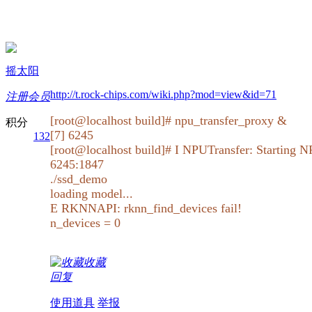
摇太阳
http://t.rock-chips.com/wiki.php?mod=view&id=71
注册会员
[root@localhost build]# npu_transfer_proxy &
积分
[7] 6245
132
[root@localhost build]# I NPUTransfer: Starting
6245:1847
./ssd_demo
loading model...
E RKNNAPI: rknn_find_devices fail!
n_devices = 0
收藏
回复
使用道具
举报