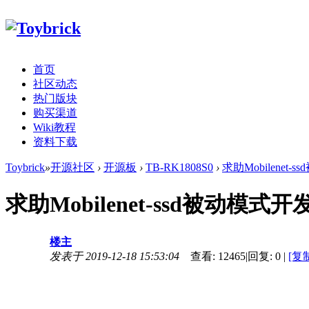
首页
社区动态
热门版块
购买渠道
Wiki教程
资料下载
Toybrick
»
开源社区
›
开源板
›
TB-RK1808S0
›
求助Mobilenet
求助Mobilenet-ssd被动模
楼主
发表于 2019-12-18 15:53:04
查看:
12465
|
回复:
0
|
[复