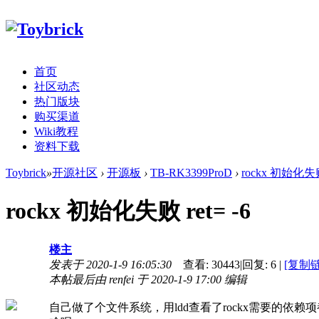
首页
社区动态
热门版块
购买渠道
Wiki教程
资料下载
Toybrick
»
开源社区
›
开源板
›
TB-RK3399ProD
›
rockx 初始化失败 
rockx 初始化失败 ret= -6
楼主
发表于 2020-1-9 16:05:30
查看:
30443
|
回复:
6
|
[复制
本帖最后由 renfei 于 2020-1-9 17:00 编辑
自己做了个文件系统，用ldd查看了rockx需要的依赖