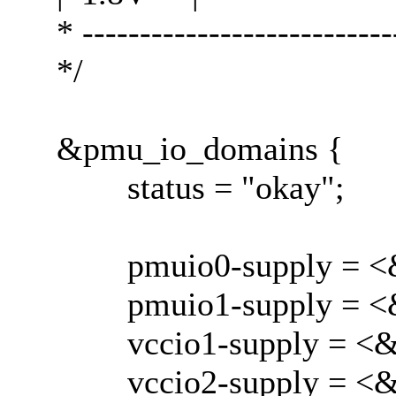
* ---------------------------
*/
&pmu_io_domains {
status = "okay";
pmuio0-supply = <&
pmuio1-supply = <&
vccio1-supply = <&
vccio2-supply = <&v