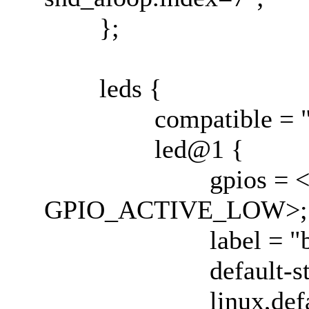
};
leds {
compatible = "gpi
led@1 {
gpios = <&gpi
GPIO_ACTIVE_LOW>;
label = "blu
default-state 
linux,default-tri