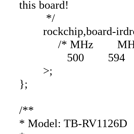
this board!
*/
rockchip,board-irdro
/* MHz MHz
500 594 5
>;
};
/**
* Model: TB-RV1126D