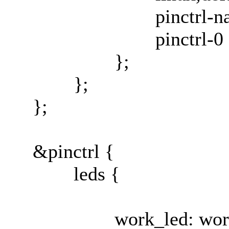
pinctrl-names =
pinctrl-0 = <&
};
};
};
&pinctrl {
leds {
work_led: work-