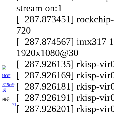
stream on:1
[ 287.873451] rockchip
720
[ 287.874567] imx317 1
1920x1080@30
[ 287.926135] rkisp-vir
[ 287.926169] rkisp-vir
HQF
[ 287.926181] rkisp-vir
注册会
员
[ 287.926191] rkisp-vir
积分
71
[ 287.926201] rkisp-vir