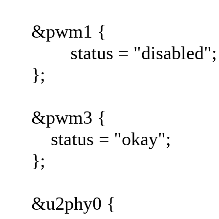
&pwm1 {
status = "disabled";
};
&pwm3 {
status = "okay";
};
&u2phy0 {