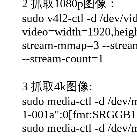
2 抓取1080p图像：
sudo v4l2-ctl -d /dev/vi
video=width=1920,heig
stream-mmap=3 --stre
--stream-count=1
3 抓取4k图像:
sudo media-ctl -d /dev/
1-001a":0[fmt:SRGGB1
sudo media-ctl -d /dev/m