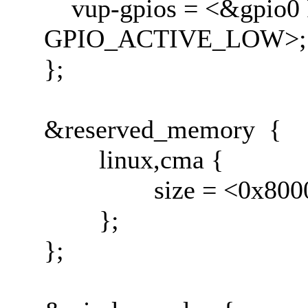
vup-gpios = <&gpio0
GPIO_ACTIVE_LOW>;
};
&reserved_memory {
linux,cma {
size = <0x80000
};
};