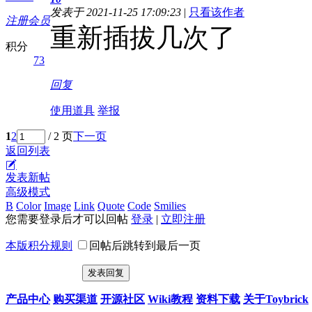
发表于 2021-11-25 17:09:23
|
只看该作者
注册会员
重新插拔几次了
积分
73
回复
使用道具
举报
1
2
/ 2 页
下一页
返回列表
发表新帖
高级模式
B
Color
Image
Link
Quote
Code
Smilies
您需要登录后才可以回帖
登录
|
立即注册
本版积分规则
回帖后跳转到最后一页
发表回复
产品中心
购买渠道
开源社区
Wiki教程
资料下载
关于Toybrick