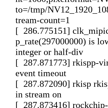
to=/tmp/NV12_1920_108
tream-count=1
[ 286.775151] clk_mipic
p_rate(297000000) is lo
integer or half-div
[ 287.871773] rkispp-vi
event timeout
[ 287.872090] rkisp rkisp
in stream on
[ 287.873416] rockchip-