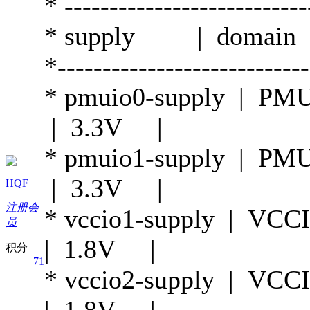
* ---------------------------
* supply | domain |
*----------------------------
* pmuio0-supply | P
| 3.3V |
* pmuio1-supply | P
| 3.3V |
HQF
注册会
* vccio1-supply | 
员
| 1.8V |
积分
71
* vccio2-supply | V