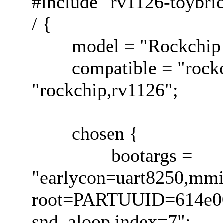
#include "rv1126-toybri
/ {
model = "Rockchip R
compatible = "rockchi
"rockchip,rv1126";
chosen {
bootargs =
"earlycon=uart8250,mmi
root=PARTUUID=614e00
snd_aloop.index=7";