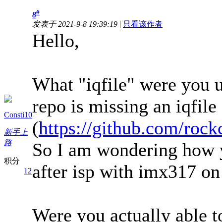
#
8
发表于 2021-9-8 19:39:19
|
只看该作者
Hello,
What "iqfile" were you u
repo is missing an iqfil
Consti10
(
https://github.com/rockc
新手上
路
So I am wondering how y
积分
after isp with imx317 on 
12
Were you actually able t