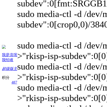
subdev":0[fmt:SRGGB1
sudo media-ctl -d /dev/m
subdev":0[crop
0,0)/384
sudo media-ctl -d /dev/
>"rkisp-isp-subdev":0[0]
我是流氓
我怕谁
sudo media-ctl -d /dev/
超级版主
>"rkisp-isp-subdev":0[0]
积分
487
sudo media-ctl -d /dev/m
>"rkisp-isp-subdev":0[0]