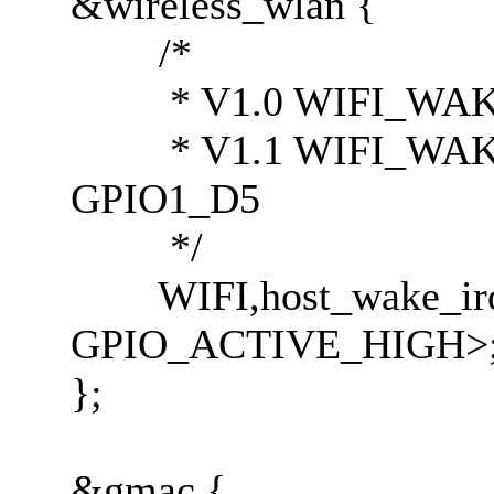
&wireless_wlan {
/*
* V1.0 WIFI_WAKE
* V1.1 WIFI_WAKE_
GPIO1_D5
*/
WIFI,host_wake_irq
GPIO_ACTIVE_HIGH>
};
&gmac {