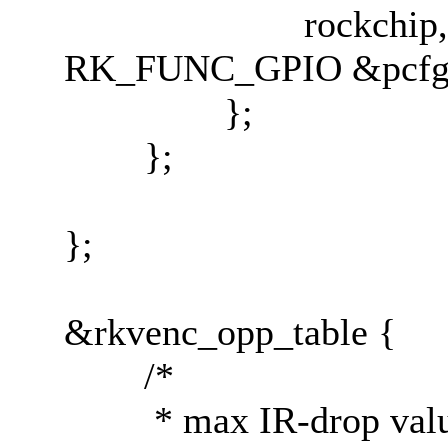
rockchip,pins 
RK_FUNC_GPIO &pcfg_
};
};
};
&rkvenc_opp_table {
/*
* max IR-drop values o