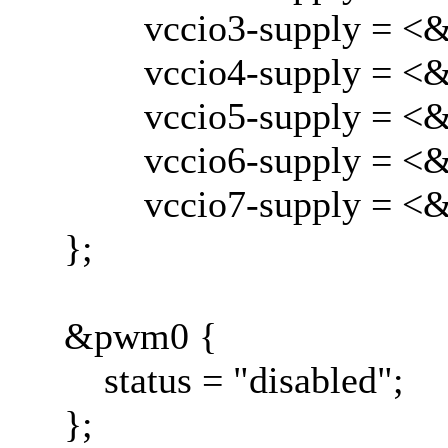
vccio3-supply = <&
vccio4-supply = <&
vccio5-supply = <&
vccio6-supply = <&
vccio7-supply = <&
};
&pwm0 {
status = "disabled";
};