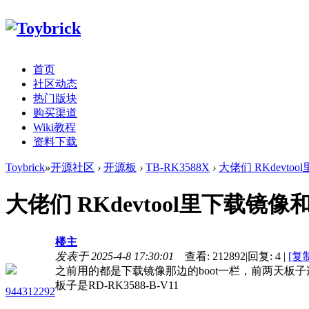
首页
社区动态
热门版块
购买渠道
Wiki教程
资料下载
Toybrick
»
开源社区
›
开源板
›
TB-RK3588X
›
大佬们 RKdevto
大佬们 RKdevtool里下载
楼主
发表于 2025-4-8 17:30:01
查看:
212892
|
回复:
4
|
[复
之前用的都是下载镜像那边的boot一栏，前两天板
板子是RD-RK3588-B-V11
944312292