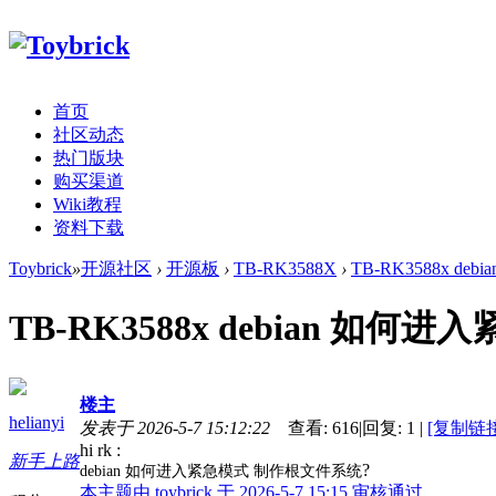
首页
社区动态
热门版块
购买渠道
Wiki教程
资料下载
Toybrick
»
开源社区
›
开源板
›
TB-RK3588X
›
TB-RK3588x d
TB-RK3588x debian 如何进
楼主
helianyi
发表于 2026-5-7 15:12:22
查看:
616
|
回复:
1
|
[复制链接
hi rk :
新手上路
?
debian 如何进入紧急模式 制作根文件系统
本主题由 toybrick 于 2026-5-7 15:15 审核通过