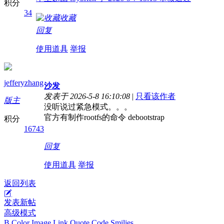
积分
34
收藏
回复
使用道具
举报
jefferyzhang
沙发
发表于 2026-5-8 16:10:08
|
只看该作者
版主
没听说过紧急模式。。。
官方有制作rootfs的命令 debootstrap
积分
16743
回复
使用道具
举报
返回列表
发表新帖
高级模式
B
Color
Image
Link
Quote
Code
Smilies