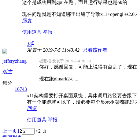
这个是成功用到gpu在跑，而且运行结果也是ok的
现在问题就是不知道哪里出错了导致x11+opengl es2.0
回复
使用道具
举报
#
16
发表于 2019-7-5 11:43:42
|
只看该作者
jefferyzhang
板蓝根 发表于 2019-7-4 20:39
你好，感谢回复，可能上说得有点乱了，现在的情况
版主
现在跑glmark2-e ...
积分
16743
x11架构需要打开桌面系统，具体调用路径要去跟下，x11
有一个能跑就可以了，没必要每个显示框架都跑过
回复
使用道具
举报
上一页
1
2
/ 2 页