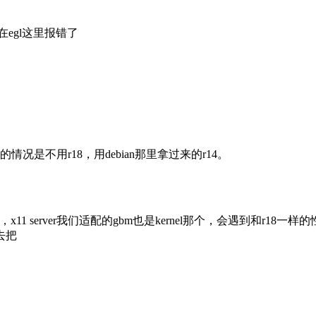
,在egl这里报错了
是不用r18，用debian那里拿过来的r14。
 server我们适配的gbm也是kernel那个，会遇到和r18一样
去把