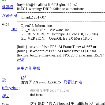
[toybrick@localhost lib64]$ glmark2-es2
板蓝根
libEGL warning: DRI2: failed to authenticate
=========================================
注册会员
glmark2 2017.07
=========================================
积分
OpenGL Information
187
GL_VENDOR: VMware, Inc.
GL_RENDERER: llvmpipe (LLVM 6.0, 128 bits)
GL_VERSION: OpenGL ES 3.0 Mesa 18.0.5
=========================================
[build] use-vbo=false: FPS: 24 FrameTime: 41.667 ms
[build] use-vbo=true: FPS: 24 FrameTime: 41.667 ms
[texture] texture-filter=nearest: FPS: 28 FrameTime: 35.71
回复
使用道具
举报
#
12
发表于 2019-7-3 12:08:15
|
只看该作者
jefferyzhang
板蓝根 发表于 2019-7-3 12:06
dnf install
版主
这个是装了嵌入到opencl 里mali库后运行glmark
积分