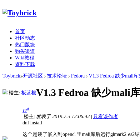
首页
社区动态
热门版块
购买渠道
Wiki教程
资料下载
Toybrick
»
开源社区
›
技术论坛
›
Fedora
›
V1.3 Fedroa 缺少mali
V1.3 Fedroa 缺少mal
楼主:
板蓝根
#
11
楼主
|
发表于 2019-7-3 12:06:42
|
只看该作者
dnf install
这个是装了嵌入到opencl 里mali库后运行glmark2-es2