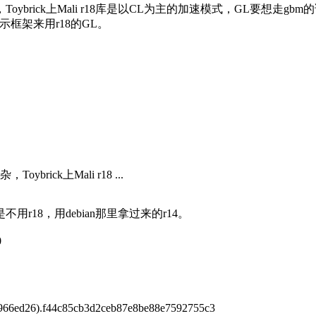
rick上Mali r18库是以CL为主的加速模式，GL要想走gbm
框架来用r18的GL。
ick上Mali r18 ...
18，用debian那里拿过来的r14。
0
6ed26).f44c85cb3d2ceb87e8be88e7592755c3