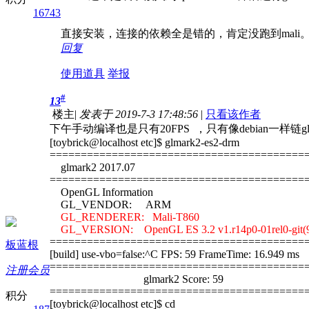
16743
直接安装，连接的依赖全是错的，肯定没跑到mali
回复
使用道具
举报
#
13
楼主
|
发表于 2019-7-3 17:48:56
|
只看该作者
下午手动编译也是只有20FPS ，只有像debian一样链glma
[toybrick@localhost etc]$ glmark2-es2-drm
=========================================
glmark2 2017.07
=========================================
OpenGL Information
GL_VENDOR: ARM
GL_RENDERER: Mali-T860
GL_VERSION: OpenGL ES 3.2 v1.r14p0-01rel0-git(9
=========================================
板蓝根
[build] use-vbo=false:^C FPS: 59 FrameTime: 16.949 ms
=========================================
注册会员
glmark2 Score: 59
=========================================
积分
[toybrick@localhost etc]$ cd