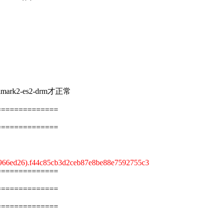
。
rk2-es2-drm才正常
==============
==============
66ed26).f44c85cb3d2ceb87e8be88e7592755c3
==============
==============
==============