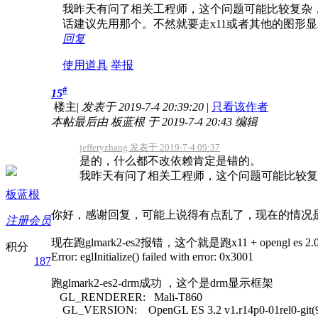
我昨天有问了相关工程师，这个问题可能比较复杂，Toyb
话建议先用那个。不然就要走x11或者其他的图形显示
回复
使用道具
举报
#
15
楼主
|
发表于 2019-7-4 20:39:20
|
只看该作者
本帖最后由 板蓝根 于 2019-7-4 20:43 编辑
jefferyzhang 发表于 2019-7-4 09:37
是的，什么都不改依赖肯定是错的。
我昨天有问了相关工程师，这个问题可能比较复杂，Toybr
板蓝根
你好，感谢回复，可能上说得有点乱了，现在的情况是不用r
注册会员
现在跑glmark2-es2报错，这个就是跑x11 + opengl es 2.
积分
Error: eglInitialize() failed with error: 0x3001
187
跑glmark2-es2-drm成功 ，这个是drm显示框架
GL_RENDERER: Mali-T860
GL_VERSION: OpenGL ES 3.2 v1.r14p0-01rel0-git(96