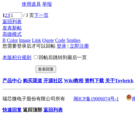
使用道具
举报
1
2
3
/ 3 页
下一页
返回列表
发表新帖
高级模式
B
Color
Image
Link
Quote
Code
Smilies
您需要登录后才可以回帖
登录
|
立即注册
本版积分规则
回帖后跳转到最后一页
发表回复
产品中心
购买渠道
开源社区
Wiki教程
资料下载
关于Toybrick
瑞芯微电子股份有限公司所有
闽ICP备19006074号-1
快速回复
返回顶部
返回列表