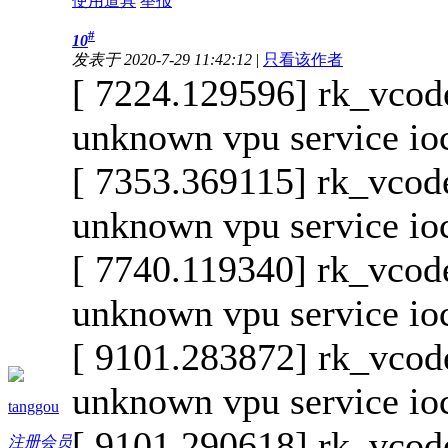
使用道具
举报
#
10
发表于 2020-7-29 11:42:12
|
只看该作者
[ 7224.129596] rk_vcode
unknown vpu service io
[ 7353.369115] rk_vcode
unknown vpu service io
[ 7740.119340] rk_vcode
unknown vpu service io
[ 9101.283872] rk_vcode
unknown vpu service io
tanggou
[ 9101.290618] rk_vcod
注册会员