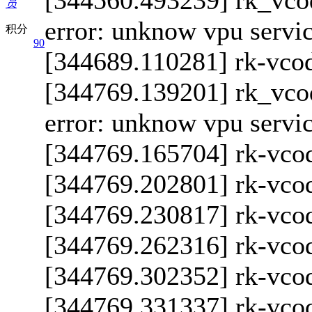
[344560.493239] rk_vcod
员
error: unknow vpu servi
积分
90
[344689.110281] rk-vcod
[344769.139201] rk_vcod
error: unknow vpu servi
[344769.165704] rk-vcod
[344769.202801] rk-vcod
[344769.230817] rk-vcod
[344769.262316] rk-vcod
[344769.302352] rk-vcod
[344769.331337] rk-vcod