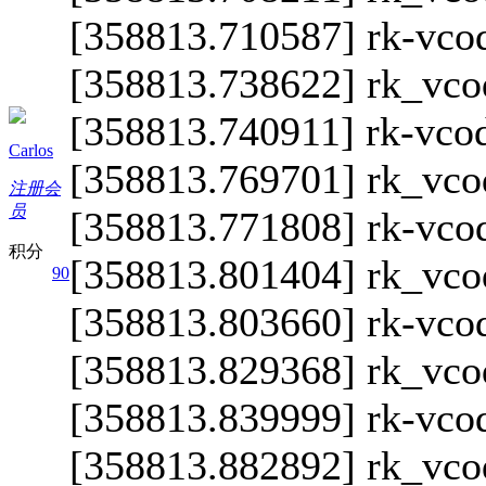
[358813.710587] rk-vcod
[358813.738622] rk_vco
[358813.740911] rk-vcod
Carlos
[358813.769701] rk_vco
注册会
员
[358813.771808] rk-vcod
积分
[358813.801404] rk_vco
90
[358813.803660] rk-vcod
[358813.829368] rk_vco
[358813.839999] rk-vcod
[358813.882892] rk_vco