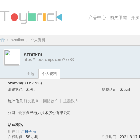
产品中心
购买渠道
开源
szmtkm
个人资料
szmtkm
https://t.rock-chips.com/?7783
To
›
›
主题
个人资料
szmtkm
(UID: 7783)
邮箱状态
未验证
视频认证
未认证
统计信息
好友数 0
|
回帖数 9
|
主题数 5
公司
北京煜邦电力技术股份有限公司
活跃概况
yb
用户组
注册会员
在线时间
58 小时
注册时间
2021-8-17 