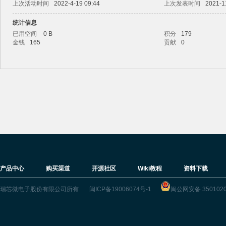
上次活动时间
2022-4-19 09:44
上次发表时间
2021-1
统计信息
已用空间
0 B
积分
179
金钱
165
贡献
0
ric
产品中心
购买渠道
开源社区
Wiki教程
资料下载
k
瑞芯微电子股份有限公司所有
闽ICP备19006074号-1
闽公网安备 3501020