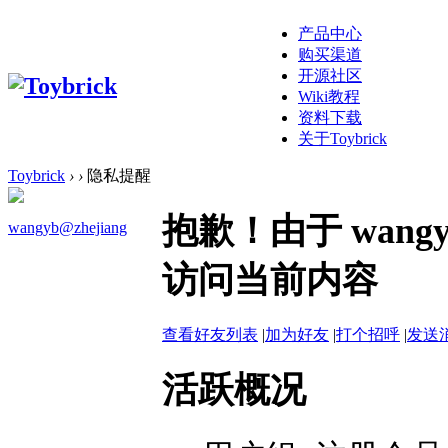
产品中心
购买渠道
开源社区
Wiki教程
资料下载
关于Toybrick
Toybrick
›
›
隐私提醒
抱歉！由于 wangy
wangyb@zhejiang
访问当前内容
查看好友列表
|
加为好友
|
打个招呼
|
发送
活跃概况