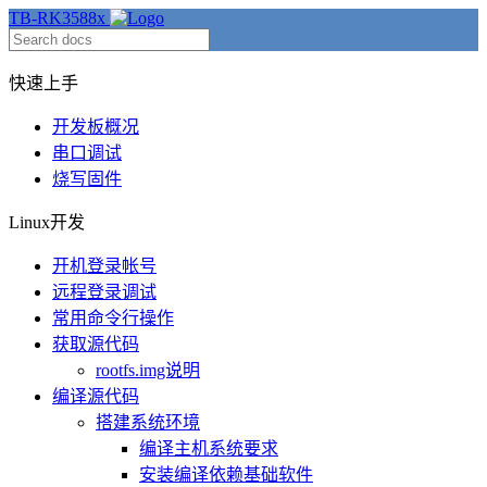
TB-RK3588x
快速上手
开发板概况
串口调试
烧写固件
Linux开发
开机登录帐号
远程登录调试
常用命令行操作
获取源代码
rootfs.img说明
编译源代码
搭建系统环境
编译主机系统要求
安装编译依赖基础软件