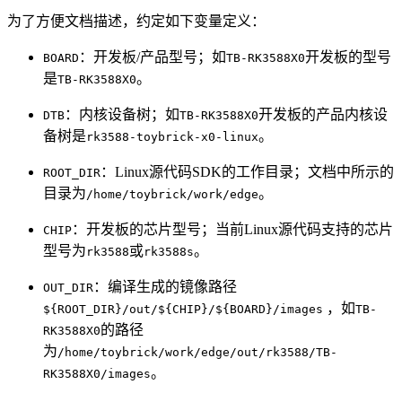
为了方便文档描述，约定如下变量定义：
：开发板/产品型号；如
开发板的型号
BOARD
TB-RK3588X0
是
。
TB-RK3588X0
：内核设备树；如
开发板的产品内核设
DTB
TB-RK3588X0
备树是
。
rk3588-toybrick-x0-linux
：Linux源代码SDK的工作目录；文档中所示的
ROOT_DIR
目录为
。
/home/toybrick/work/edge
：开发板的芯片型号；当前Linux源代码支持的芯片
CHIP
型号为
或
。
rk3588
rk3588s
：编译生成的镜像路径
OUT_DIR
，如
${ROOT_DIR}/out/${CHIP}/${BOARD}/images
TB-
的路径
RK3588X0
为
/home/toybrick/work/edge/out/rk3588/TB-
。
RK3588X0/images