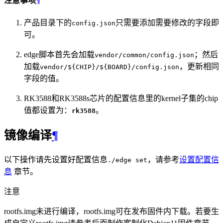
注意事项
¶
产品目录下的
只需要添加需要修改的字段即
config.json
可。
edge脚本首先会加载
；然后
vendor/common/config.json
加载
，更新相同
vendor/${CHIP}/${BOARD}/config.json
字段的值。
RK3588和RK3588s芯片的配置信息里的kernel子集的chip
值都设置为：
。
rk3588
镜像编译
¶
以下操作请先设置好配置信息
，请参考
设置配置信
./edge
set
息
章节。
注意
rootfs.img未进行编译，rootfs.img可在发布固件内下载。若要生