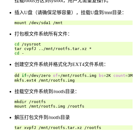
挂载rootfs分区到sysroot，用户无需重复操作。
插入U盘（请确保足够容量），挂载U盘到/mnt目录：
打包根文件系统所有文件：
cd
 /sysroot

cd
创建空文件系统并格式化为EXT4文件系统：
dd 
if
=
/dev/zero 
of
=
/mnt/rootfs.img 
bs
=
2K 
count
=
3M
挂载空文件系统到/rootfs目录：
mkdir /rootfs

解压打包文件到/rootfs目录