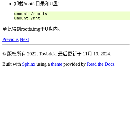
卸载/rootfs目录和U盘：
umount /rootfs

至此得到rootfs.img于U盘内。
Previous
Next
© 版权所有 2022, Toybrick.
最后更新于 11月 19, 2024.
Built with
Sphinx
using a
theme
provided by
Read the Docs
.