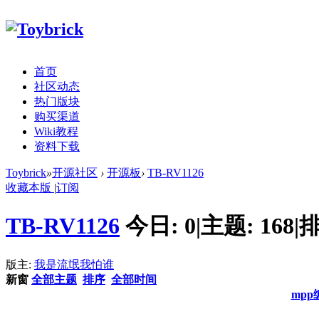
首页
社区动态
热门版块
购买渠道
Wiki教程
资料下载
Toybrick
»
开源社区
›
开源板
›
TB-RV1126
收藏本版
|
订阅
TB-RV1126
今日:
0
|
主题:
168
|
排
版主:
我是流氓我怕谁
新窗
全部主题
排序
全部时间
mp