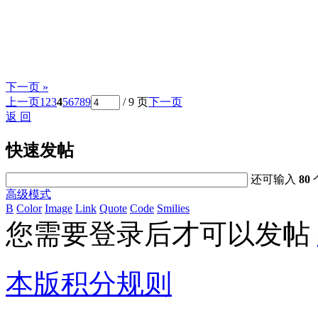
下一页 »
上一页
1
2
3
4
5
6
7
8
9
/ 9 页
下一页
返 回
快速发帖
还可输入
80
高级模式
B
Color
Image
Link
Quote
Code
Smilies
您需要登录后才可以发帖
本版积分规则