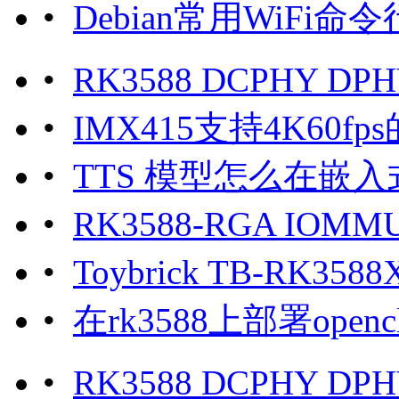
•
Debian常用WiFi命令
•
RK3588 DCPHY DPHY
•
IMX415支持4K60fp
•
TTS 模型怎么在嵌
•
RK3588-RGA IO
•
Toybrick TB-R
•
在rk3588上部署openc
•
RK3588 DCPHY DPHY