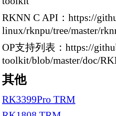
toolkit
RKNN C API：https://githu
linux/rknpu/tree/master/rk
OP支持列表：https://github.c
toolkit/blob/master/doc/
其他
RK3399Pro TRM
RK1808 TRM