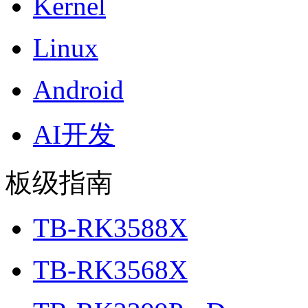
Kernel
Linux
Android
AI开发
板级指南
TB-RK3588X
TB-RK3568X