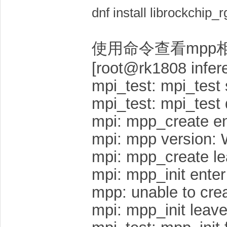
dnf install librockchip_
使用命令查看mpp
[root@rk1808 infer
mpi_test: mpi_test 
mpi_test: mpi_test 
mpi: mpp_create en
mpi: mpp version: 
mpi: mpp_create le
mpi: mpp_init ente
mpp: unable to cre
mpi: mpp_init leave