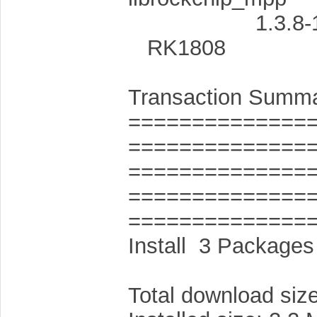
1.3.8-1
RK180
Transaction Summ
==============
==============
==============
==============
==============
Install 3 Packages
Total download size