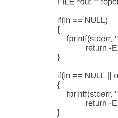
FILE *out = fopen(
if(in == NULL)
{
fprintf(stderr, "Op
return -EIN
}
if(in == NULL || 
{
fprintf(stderr, "Op
return -EIN
}