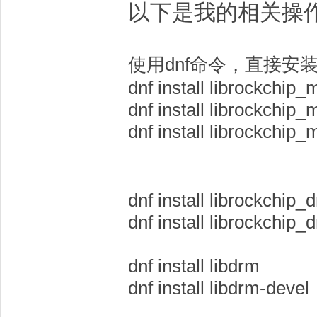
以下是我的相关操作：
yb
使用dnf命令，直接安
dnf install librockchip
dnf install librockchip
dnf install librockchip_
ric
dnf install librockchip_
dnf install librockchip_
dnf install libdrm
dnf install libdrm-devel
k