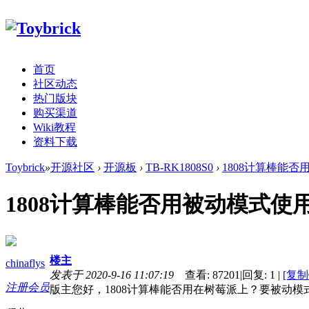
首页
社区动态
热门版块
购买渠道
Wiki教程
资料下载
Toybrick
»
开源社区
›
开源板
›
TB-RK1808S0
›
1808计算棒能
1808计算棒能否用被动模式使
楼主
chinaflys
发表于 2020-9-16 11:07:19
查看:
87201
|
回复:
1
|
[复制
注册会员
版主您好，1808计算棒能否用在树莓派上？要被动模式，如