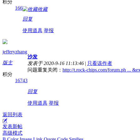
积分
166
收藏
回复
使用道具
举报
jefferyzhang
沙发
版主
发表于 2020-9-16 11:13:46
|
只看该作者
问题重复关闭：
http://t.rock-chips.com/forum.ph ... 
积分
16743
回复
使用道具
举报
返回列表
发表新帖
高级模式
B
Color
Image
Link
Quote
Code
Smilies