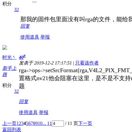
...
积分
32
那我的固件包里面没有叫rga的文件，能给
回复
使用道具
举报
#
时光丶
40
发表于 2019-12-2 17:17:51
|
只看该作者
新手上
rga->ops->setSrcFormat(rga,V4L2_
路
置格式nv21他会阻塞在这里，是不是不支持n
积分
题
32
回复
使用道具
举报
上一页
1
2
3
4
5
6
7
8
9
10
... 11
/ 11 页
下一页
返回列表