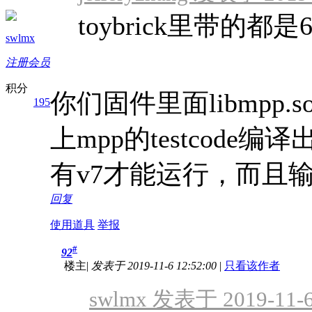
toybrick里带的都是6
swlmx
注册会员
积分
你们固件里面libmpp.s
195
上mpp的testcode编译
有v7才能运行，而且
回复
使用道具
举报
#
92
楼主
|
发表于 2019-11-6 12:52:00
|
只看该作者
swlmx 发表于 2019-11-6