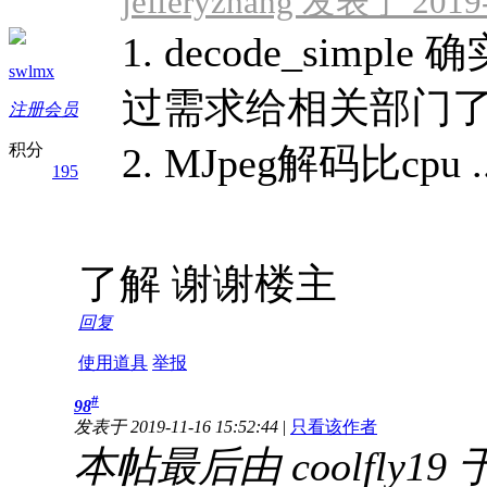
jefferyzhang 发表于 2019-
1. decode_sim
swlmx
过需求给相关部门
注册会员
积分
2. MJpeg解码比cpu ..
195
了解 谢谢楼主
回复
使用道具
举报
#
98
发表于 2019-11-16 15:52:44
|
只看该作者
本帖最后由 coolfly19 于 