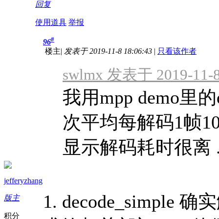
回复
使用道具
举报
#
96
楼主
|
发表于 2019-11-8 18:06:43
|
只看该作者
swlmx 发表于 2019-11-8
我用mpp demo里的d
次平均每解码1帧1080
显示解码耗时很离 ..
jefferyzhang
1. decode_simp
版主
积分