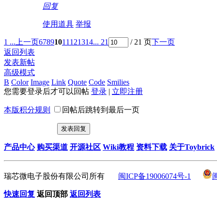
回复
使用道具
举报
1 ...
上一页
6
7
8
9
10
11
12
13
14
... 21
/ 21 页
下一页
返回列表
发表新帖
高级模式
B
Color
Image
Link
Quote
Code
Smilies
您需要登录后才可以回帖
登录
|
立即注册
本版积分规则
回帖后跳转到最后一页
发表回复
产品中心
购买渠道
开源社区
Wiki教程
资料下载
关于Toybrick
瑞芯微电子股份有限公司所有
闽ICP备19006074号-1
快速回复
返回顶部
返回列表