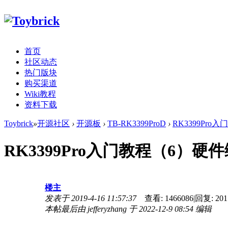
首页
社区动态
热门版块
购买渠道
Wiki教程
资料下载
Toybrick
»
开源社区
›
开源板
›
TB-RK3399ProD
›
RK3399Pro
RK3399Pro入门教程（6）
楼主
发表于 2019-4-16 11:57:37
查看:
1466086
|
回复:
201
本帖最后由 jefferyzhang 于 2022-12-9 08:54 编辑