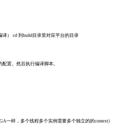
） cd 到build目录里对应平台的目录
链的配置。然后执行编译脚本。
（注意，和RGA一样，多个线程多个实例需要多个独立的的context）