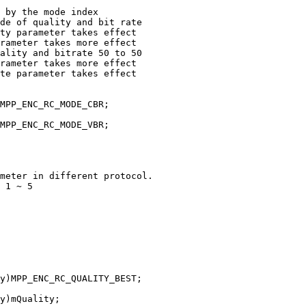
by the mode index
e of quality and bit rate
y parameter takes effect
ameter takes more effect
ty and bitrate 50 to 50
ameter takes more effect
e parameter takes effect
P_ENC_RC_MODE_CBR;
P_ENC_RC_MODE_VBR;
ter in different protocol.
 1 ~ 5
PP_ENC_RC_QUALITY_BEST;
)mQuality;