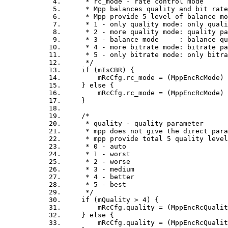
* rc_mode - rate control mode
* Mpp balances quality and bit rate 
* Mpp provide 5 level of balance mod
* 1 - only quality mode: only qualit
* 2 - more quality mode: quality par
* 3 - balance mode : balance quali
* 4 - more bitrate mode: bitrate par
* 5 - only bitrate mode: only bitrat
*/
if (mIsCBR) {
mRcCfg.rc_mode = (MppEncRcMode) MP
} else {
mRcCfg.rc_mode = (MppEncRcMode) MP
}
/*
* quality - quality parameter
* mpp does not give the direct parame
* mpp provide total 5 quality level
* 0 - auto
* 1 - worst
* 2 - worse
* 3 - medium
* 4 - better
* 5 - best
*/
if (mQuality > 4) {
mRcCfg.quality = (MppEncRcQuality)M
} else {
mRcCfg.quality = (MppEncRcQuality