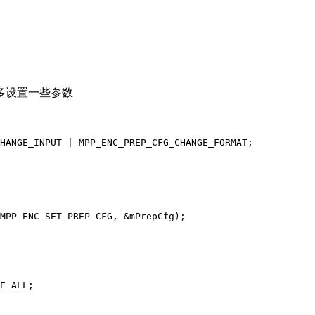
多设置一些参数
NGE_INPUT | MPP_ENC_PREP_CFG_CHANGE_FORMAT;
PP_ENC_SET_PREP_CFG, &mPrepCfg);
E_ALL;