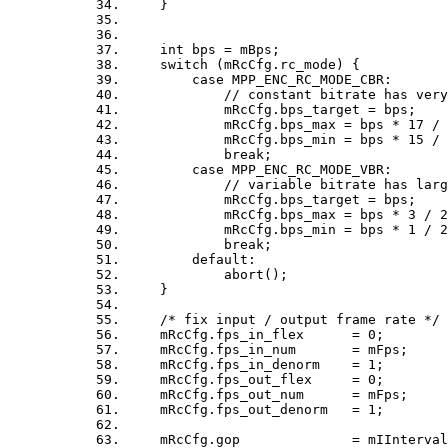
}
int bps = mBps;
switch (mRcCfg.rc_mode) {
case MPP_ENC_RC_MODE_CBR:
// constant bitrate has very sma
mRcCfg.bps_target = bps;
mRcCfg.bps_max = bps * 17 / 
mRcCfg.bps_min = bps * 15 / 
break;
case MPP_ENC_RC_MODE_VBR:
// variable bitrate has large 
mRcCfg.bps_target = bps;
mRcCfg.bps_max = bps * 3 / 2
mRcCfg.bps_min = bps * 1 / 2
break;
default:
abort();
}
/* fix input / output frame rate */
mRcCfg.fps_in_flex = 0;
mRcCfg.fps_in_num = mFps;
mRcCfg.fps_in_denorm = 1;
mRcCfg.fps_out_flex = 0;
mRcCfg.fps_out_num = mFps;
mRcCfg.fps_out_denorm = 1;
mRcCfg.gop = mIInterval; /* i