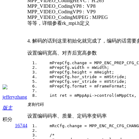
MPP_VIDEO_CodingHEVC : H.265
MPP_VIDEO_CodingVP8 : VP8
MPP_VIDEO_CodingVP9 : VP9
MPP_VIDEO_CodingMJPEG : MJPEG
等等，详细参看rk_mpi.h定义
4. 解码的话到这里初始化就完成了，编码的话需要
设置编码宽高、对齐后宽高参数
mPrepCfg.change = MPP_ENC_PREP_CFG_CHA
mPrepCfg.width = mWidth;
mPrepCfg.height = mHeight;
mPrepCfg.hor_stride = mHStride;
mPrepCfg.ver_stride = mVStride;
mPrepCfg.format = mFrameFormat;
int ret = mMppApi->control(mMppCtx, M
jefferyzhang
复制代码
版主
设置编码码率、质量、定码率变码率
积分
16744
mRcCfg.change = MPP_ENC_RC_CFG_CHANG
/*