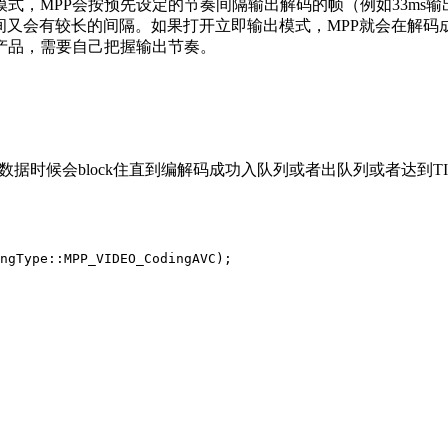
式，MPP会按预先设定的节奏间隔输出解码的帧（例如33ms
两帧间又会有较长的间隔。如果打开立即输出模式，MPP就会在解
产品，需要自己把握输出节奏。
，喂数据时候会block住直到编解码成功入队列或者出队列或者达到T
ngType::MPP_VIDEO_CodingAVC);