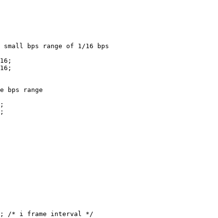
ll bps range of 1/16 bps
16;
16;
bps range
;
;
 frame interval */