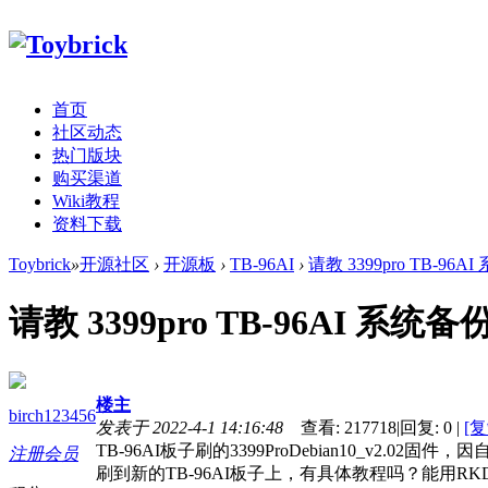
首页
社区动态
热门版块
购买渠道
Wiki教程
资料下载
Toybrick
»
开源社区
›
开源板
›
TB-96AI
›
请教 3399pro TB-96
请教 3399pro TB-96AI 系统
楼主
birch123456
发表于 2022-4-1 14:16:48
查看:
217718
|
回复:
0
|
[
TB-96AI板子刷的3399ProDebian10_v
注册会员
刷到新的TB-96AI板子上，有具体教程吗？能用RKD