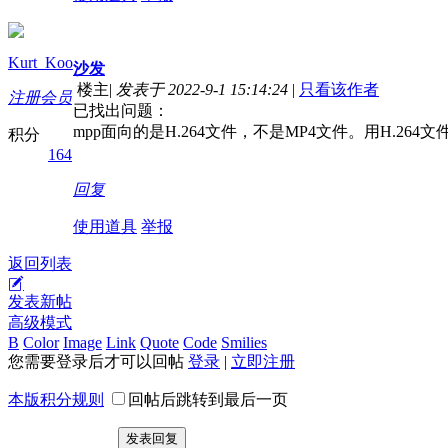
Kurt_Koo
沙发
楼主
|
发表于 2022-9-1 15:14:24
|
只看该作者
注册会员
已找出问题：
mpp面向的是H.264文件，不是MP4文件。用H.26
积分
164
回复
使用道具
举报
返回列表
发表新帖
高级模式
B
Color
Image
Link
Quote
Code
Smilies
您需要登录后才可以回帖
登录
|
立即注册
本版积分规则
回帖后跳转到最后一页
发表回复