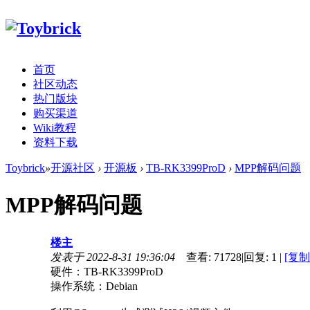
首页
社区动态
热门版块
购买渠道
Wiki教程
资料下载
Toybrick
»
开源社区
›
开源板
›
TB-RK3399ProD
›
MPP解码问题
MPP解码问题
楼主
发表于 2022-8-31 19:36:04
查看:
71728
|
回复:
1
|
[复制
硬件：TB-RK3399ProD
操作系统：Debian