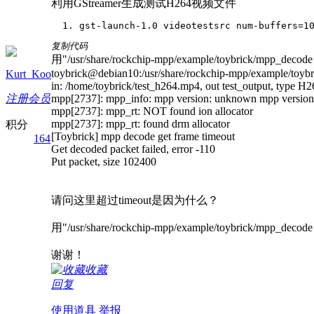
利用GStreamer生成测试H264视频文件
gst-launch-1.0 videotestsrc num-buffers=1
复制代码
用"/usr/share/rockchip-mpp/example/toybrick/mpp_d
toybrick@debian10:/usr/share/rockchip-mpp/example/toybr
Kurt_Koo
in: /home/toybrick/test_h264.mp4, out test_output, type H
注册会员
mpp[2737]: mpp_info: mpp version: unknown mpp version
mpp[2737]: mpp_rt: NOT found ion allocator
mpp[2737]: mpp_rt: found drm allocator
积分
[Toybrick] mpp decode get frame timeout
164
Get decoded packet failed, error -110
Put packet, size 102400
请问这里超过timeout是因为什么？
用"/usr/share/rockchip-mpp/example/toybrick/mpp_de
谢谢！
收藏
回复
使用道具
举报