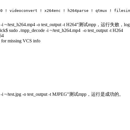
00 ! videoconvert ! x264enc ! h264parse ! qtmux ! filesi
ecode -i ~/test_h264.mp4 -o test_output -t H264"测试mpp，运行失败
ick$ sudo ./mpp_decode -i ~/test_h264.mp4 -o test_output -t H264
264
 for missing VCS info
code -i ~/test.jpg -o test_output -t MJPEG"测试mpp，运行是成功的。