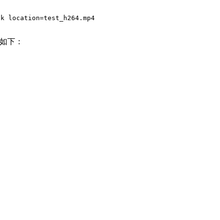
nk location=test_h264.mp4
，log如下：