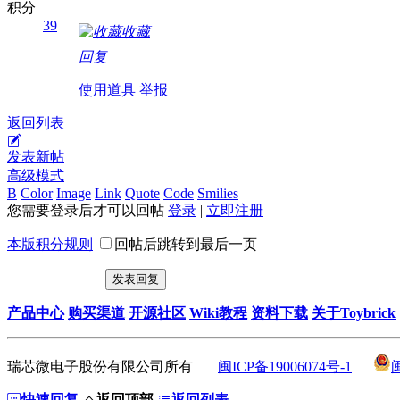
积分
39
收藏
回复
使用道具
举报
返回列表
发表新帖
高级模式
B
Color
Image
Link
Quote
Code
Smilies
您需要登录后才可以回帖
登录
|
立即注册
本版积分规则
回帖后跳转到最后一页
发表回复
产品中心
购买渠道
开源社区
Wiki教程
资料下载
关于Toybrick
瑞芯微电子股份有限公司所有
闽ICP备19006074号-1
快速回复
返回顶部
返回列表