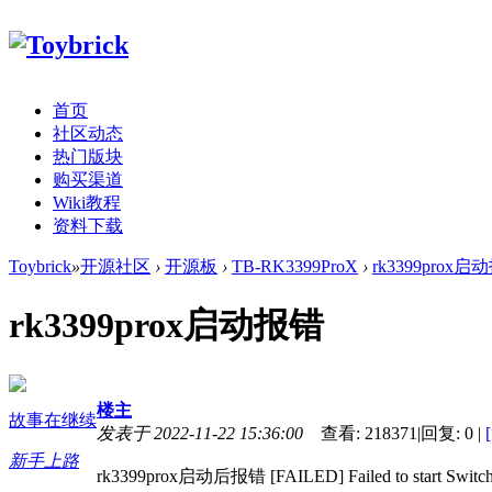
首页
社区动态
热门版块
购买渠道
Wiki教程
资料下载
Toybrick
»
开源社区
›
开源板
›
TB-RK3399ProX
›
rk3399prox启
rk3399prox启动报错
楼主
故事在继续
发表于 2022-11-22 15:36:00
查看:
218371
|
回复:
0
|
新手上路
rk3399prox启动后报错 [FAILED] Failed to 