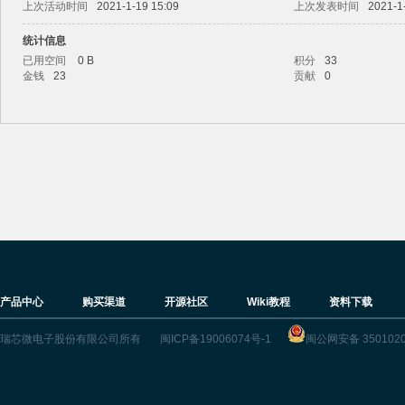
上次活动时间
2021-1-19 15:09
上次发表时间
2021-1
统计信息
已用空间
0 B
积分
33
金钱
23
贡献
0
ric
产品中心
购买渠道
开源社区
Wiki教程
资料下载
k
瑞芯微电子股份有限公司所有
闽ICP备19006074号-1
闽公网安备 3501020