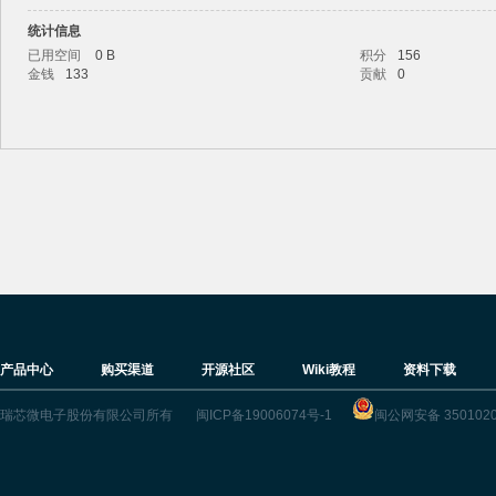
统计信息
已用空间
0 B
积分
156
金钱
133
贡献
0
ric
产品中心
购买渠道
开源社区
Wiki教程
资料下载
k
瑞芯微电子股份有限公司所有
闽ICP备19006074号-1
闽公网安备 3501020