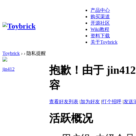
产品中心
购买渠道
开源社区
Wiki教程
资料下载
关于Toybrick
Toybrick
›
›
隐私提醒
抱歉！由于 jin
jin412
容
查看好友列表
|
加为好友
|
打个招呼
|
发送
活跃概况