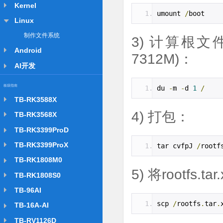
Kernel
umount 
/
boot
Linux
制作文件系统
3) 计算根
Android
7312M)：
AI开发
板级指南
du 
-
m 
-
d 
1
/
TB-RK3588X
4) 打包：
TB-RK3568X
TB-RK3399ProD
TB-RK3399ProX
tar cvfpJ 
/
rootf
TB-RK1808M0
5) 将rootfs
TB-RK1808S0
TB-96AI
scp 
/
rootfs
.
tar
.
TB-16A-AI
TB-RV1126D