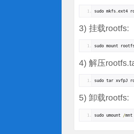
sudo mkfs
.
ext4 r
3) 挂载rootfs:
sudo mount rootf
4) 解压rootfs.ta
sudo tar xvfpJ r
5) 卸载rootfs:
sudo umount 
/
mnt