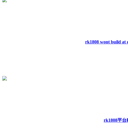
rk1808 wont build at d
rk1808平台移