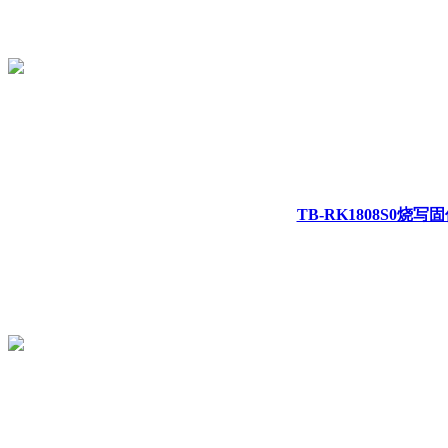
TB-RK1808S0烧