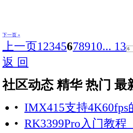
下一页 »
上一页
1
2
3
4
5
6
7
8
9
10
... 13
返 回
社区动态
精华
热门
最
•
IMX415支持4K60fp
•
RK3399Pro入门教程（1