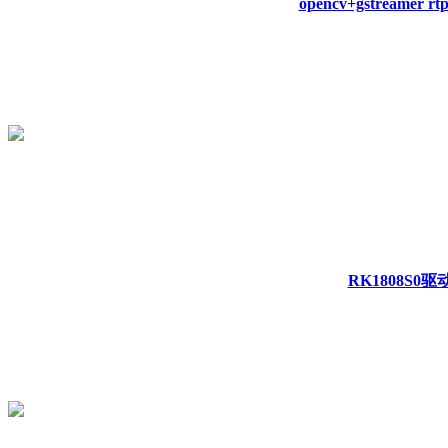
opencv+gstreamer rtp 
RK1808S