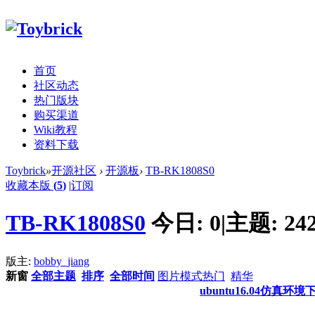
首页
社区动态
热门版块
购买渠道
Wiki教程
资料下载
Toybrick
»
开源社区
›
开源板
›
TB-RK1808S0
收藏本版
(
5
)
|
订阅
TB-RK1808S0
今日:
0
|
主题:
24
版主:
bobby_jiang
新窗
全部主题
排序
全部时间
图片模式
热门
精华
ubuntu16.04仿真环