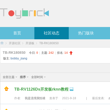
首页
社区动态
热门版块
开源社区
开源板
TB-RK1808S0
TB-RK1808S0
今日:
0
|
主题:
242
|
排名:
14
版主:
bobby_jiang
To
»
›
›
全部主题
排序
全部时间
TB-RV1126Ds开发板rknn教程
作者:
我是流氓我怕谁
发表于
2021-9-18
|
最后发表: