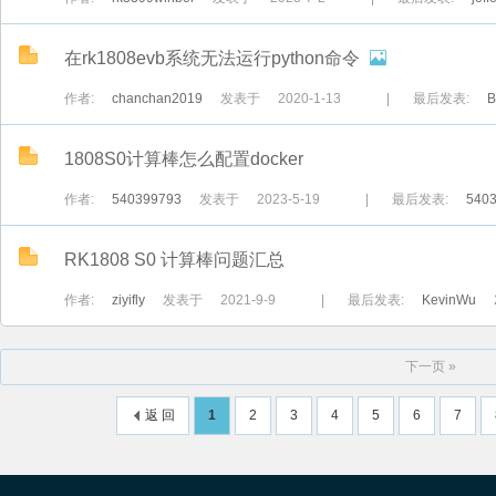
在rk1808evb系统无法运行python命令
作者:
chanchan2019
发表于
2020-1-13
|
最后发表:
B
1808S0计算棒怎么配置docker
作者:
540399793
发表于
2023-5-19
|
最后发表:
540
RK1808 S0 计算棒问题汇总
作者:
ziyifly
发表于
2021-9-9
|
最后发表:
KevinWu
下一页 »
返 回
1
2
3
4
5
6
7