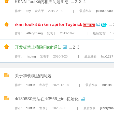
RKNN ToolKit的相关问题汇总
...
2
3
4
yb
作者:
troy
发表于
2019-2-18
|
最后发表:
jolin009900
rknn-toolkit & rknn-api for Toybrick
...
作者:
jefferyzhang
发表于
2019-10-25
|
最后发表:
15
开发板禁止擦除Flash通知
...
2
3
ric
作者:
hisping
发表于
2020-3-25
|
最后发表:
hxx1227
关于加载模型的问题
作者:
huntlin
发表于
2025-12-18
|
最后发表:
huntlin
rk1808S0无法在rk3566上init初始化
k
作者:
huntlin
发表于
2025-9-11
|
最后发表:
jefferyzh