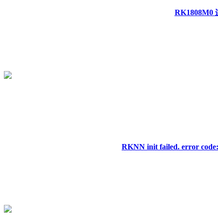
RK1808M
RKNN init failed. erro