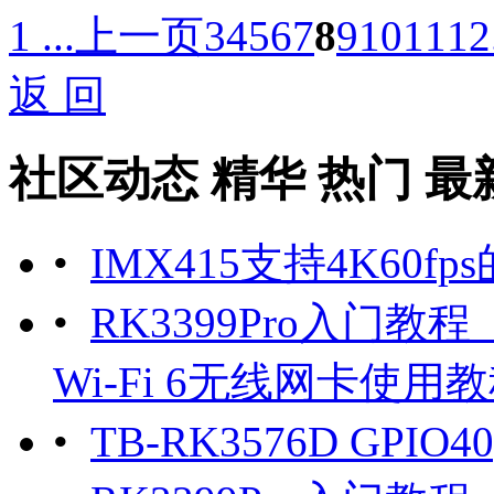
1 ...
上一页
3
4
5
6
7
8
9
10
11
12
返 回
社区动态
精华
热门
最
•
IMX415支持4K60fp
•
RK3399Pro入门教程（1
Wi-Fi 6无线网卡使用
•
TB-RK3576D GPI