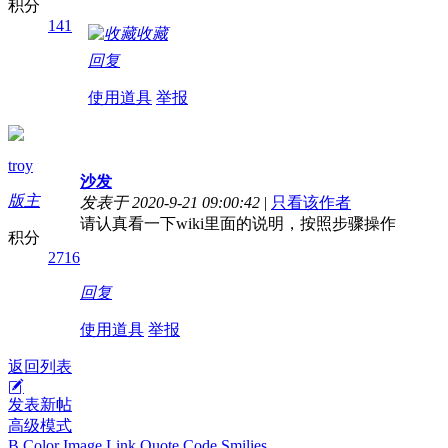
积分
141
收藏
回复
使用道具
举报
troy
沙发
版主
发表于 2020-9-21 09:00:42
|
只看该作者
请认真看一下wiki里面的说明，按照步骤操作
积分
2716
回复
使用道具
举报
返回列表
发表新帖
高级模式
B
Color
Image
Link
Quote
Code
Smilies