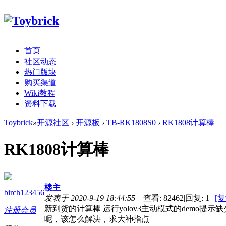
首页
社区动态
热门版块
购买渠道
Wiki教程
资料下载
Toybrick
»
开源社区
›
开源板
›
TB-RK1808S0
›
RK1808计算棒
RK1808计算棒
楼主
birch123456
发表于 2020-9-19 18:44:55
查看:
82462
|
回复:
1
|
[
新到货的计算棒 运行yolov3主动模式的demo
注册会员
呢，该怎么解决，求大神指点