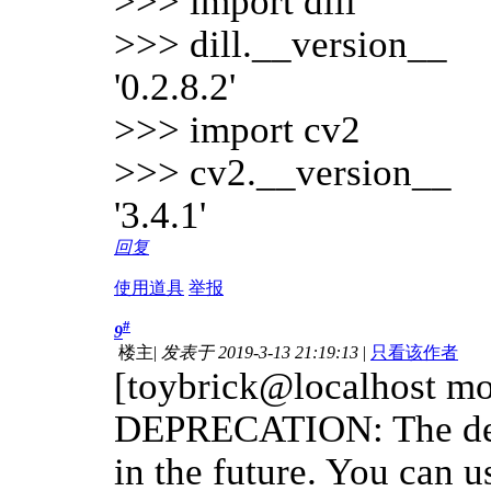
>>> import dill
>>> dill.__version__
'0.2.8.2'
>>> import cv2
>>> cv2.__version__
'3.4.1'
回复
使用道具
举报
#
9
楼主
|
发表于 2019-3-13 21:19:13
|
只看该作者
[toybrick@localhost mob
DEPRECATION: The defa
in the future. You can 