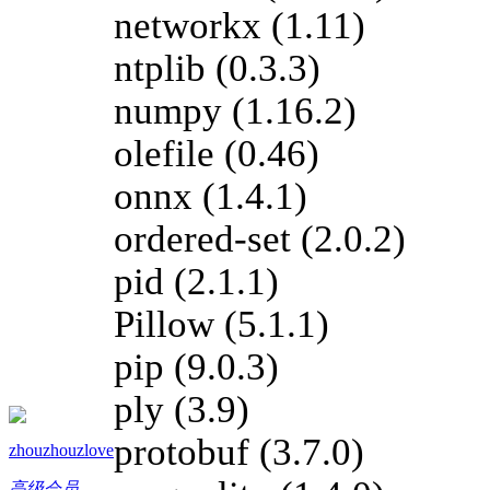
networkx (1.11)
ntplib (0.3.3)
numpy (1.16.2)
olefile (0.46)
onnx (1.4.1)
ordered-set (2.0.2)
pid (2.1.1)
Pillow (5.1.1)
pip (9.0.3)
ply (3.9)
protobuf (3.7.0)
zhouzhouzlove
高级会员