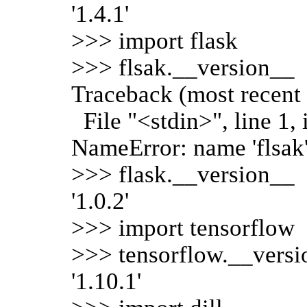
'1.4.1'
>>> import flask
>>> flsak.__version__
Traceback (most recent c
File "<stdin>", line 1,
NameError: name 'flsak'
>>> flask.__version__
'1.0.2'
>>> import tensorflow
>>> tensorflow.__vers
'1.10.1'