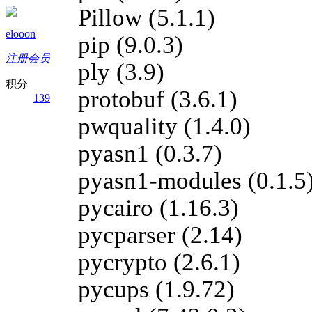
Pillow (5.1.1)
elooon
pip (9.0.3)
注册会员
ply (3.9)
积分
protobuf (3.6.1)
139
pwquality (1.4.0)
pyasn1 (0.3.7)
pyasn1-modules (0.1.5
pycairo (1.16.3)
pycparser (2.14)
pycrypto (2.6.1)
pycups (1.9.72)