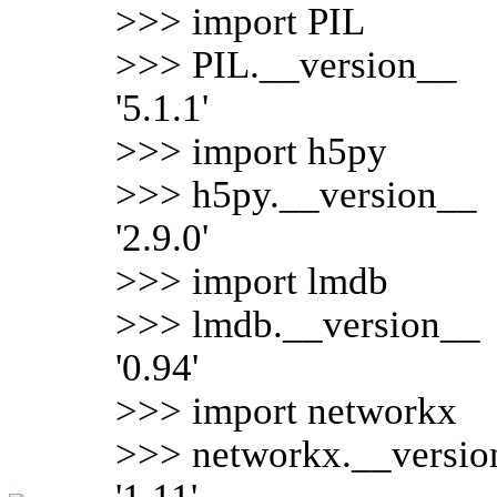
>>> import PIL
>>> PIL.__version__
'5.1.1'
>>> import h5py
>>> h5py.__version__
'2.9.0'
>>> import lmdb
>>> lmdb.__version__
'0.94'
>>> import networkx
>>> networkx.__versio