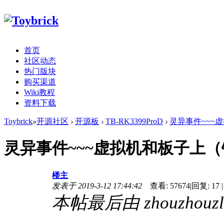
首页
社区动态
热门版块
购买渠道
Wiki教程
资料下载
Toybrick
»
开源社区
›
开源板
›
TB-RK3399ProD
›
灵异事件~~~
灵异事件~~~虚拟机和板子上
楼主
发表于 2019-3-12 17:44:42
查看:
57674
|
回复:
17
|
本帖最后由 zhouzhouzlo