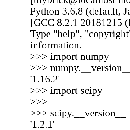
Python 3.6.8 (default, 
[GCC 8.2.1 20181215 (R
Type "help", "copyright"
information.
>>> import numpy
>>> numpy.__version_
'1.16.2'
>>> import scipy
>>>
>>> scipy.__version__
'1.2.1'