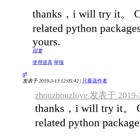
thanks，i will try it。 
related python packages
yours.
回复
使用道具
举报
#
5
发表于 2019-3-13 12:05:42
|
只看该作者
zhouzhouzlove 发表于 2019-3
thanks，i will try it。 
related python package