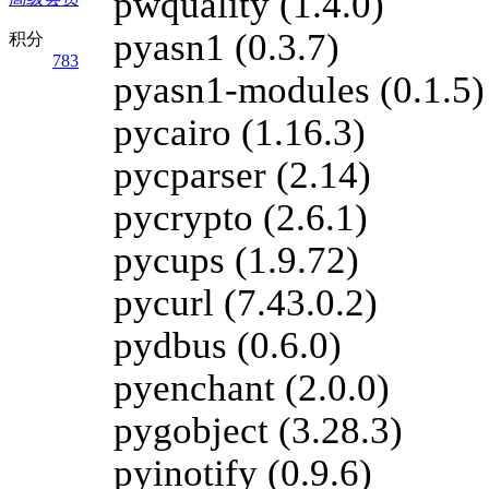
pwquality (1.4.0)
pyasn1 (0.3.7)
积分
783
pyasn1-modules (0.1.5)
pycairo (1.16.3)
pycparser (2.14)
pycrypto (2.6.1)
pycups (1.9.72)
pycurl (7.43.0.2)
pydbus (0.6.0)
pyenchant (2.0.0)
pygobject (3.28.3)
pyinotify (0.9.6)