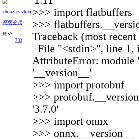
'1.11'
>>> import flatbuffers
zhouzhouzlove
>>> flatbuffers.__vers
高级会员
Traceback (most recent c
积分
783
File "<stdin>", line 1,
AttributeError: module '
'__version__'
>>> import protobuf
>>> protobuf.__versio
'3.7.0'
>>> import onnx
>>> onnx.__version__