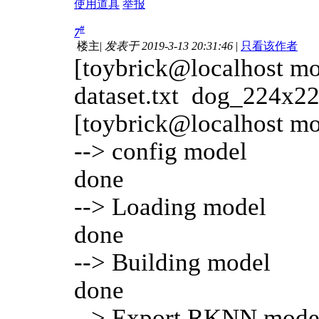
使用道具
举报
#
7
楼主
|
发表于 2019-3-13 20:31:46
|
只看该作者
[toybrick@localhost mo
dataset.txt dog_224x22
[toybrick@localhost mo
--> config model
done
--> Loading model
done
--> Building model
done
--> Export RKNN mode