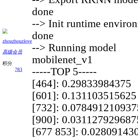
done
--> Init runtime enviro
done
zhouzhouzlove
--> Running model
高级会员
mobilenet_v1
积分
-----TOP 5-----
783
[464]: 0.29833984375
[601]: 0.131103515625
[732]: 0.078491210937
[900]: 0.031127929687
[677 853]: 0.02809143