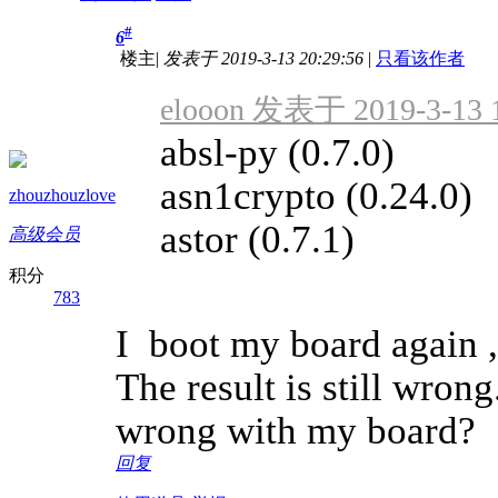
#
6
楼主
|
发表于 2019-3-13 20:29:56
|
只看该作者
elooon 发表于 2019-3-13 
absl-py (0.7.0)
asn1crypto (0.24.0)
zhouzhouzlove
astor (0.7.1)
高级会员
积分
783
I boot my board again ,
The result is still wro
wrong with my board?
回复