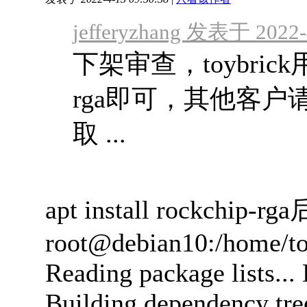
jefferyzhang 发表于 2022-
下架审查，toybrick用户直
rga即可，其他客
取 ...
apt install rockchi
root@debian10:/home/toy
Reading package lists...
Building dependency tre