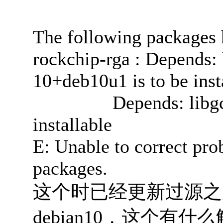
The following packages
rockchip-rga : Depends: 
10+deb10u1 is to be inst
Depends: libgcc-s1 (
installable
E: Unable to correct pr
packages.
这个时已经更新过源之
debian10，这个有什