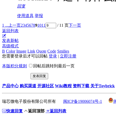
回复
使用道具
举报
1 ...
上一页
2
3
4
5
6
7
8
9
10
11
/ 11 页
下一页
返回列表
发表新帖
高级模式
B
Color
Image
Link
Quote
Code
Smilies
您需要登录后才可以回帖
登录
|
立即注册
本版积分规则
回帖后跳转到最后一页
发表回复
产品中心
购买渠道
开源社区
Wiki教程
资料下载
关于Toybrick
瑞芯微电子股份有限公司所有
闽ICP备19006074号-1
快速回复
返回顶部
返回列表