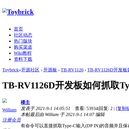
首页
社区动态
热门版块
购买渠道
Wiki教程
资料下载
Toybrick
»
开源社区
›
开源板
›
TB-RV1126
›
TB-RV1126D开发板如
TB-RV1126D开发板如何抓取Typ
楼主
发表于 2021-9-1 14:05:51
查看:
53934
|
回复:
2
|
[复制
William
本帖最后由 William 于 2021-9-1 14:07 编辑
注册会员
有命令可以直接抓取Type-C输入(DP IN)的音频