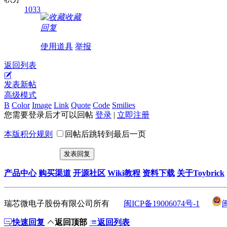
1033
收藏
回复
使用道具
举报
返回列表
发表新帖
高级模式
B
Color
Image
Link
Quote
Code
Smilies
您需要登录后才可以回帖
登录
|
立即注册
本版积分规则
回帖后跳转到最后一页
发表回复
产品中心
购买渠道
开源社区
Wiki教程
资料下载
关于Toybrick
瑞芯微电子股份有限公司所有
闽ICP备19006074号-1
快速回复
返回顶部
返回列表