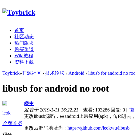
首页
社区动态
热门版块
购买渠道
Wiki教程
资料下载
Toybrick
»
开源社区
›
技术论坛
›
Android
›
libusb for android no roo
libusb for android no root
楼主
发表于 2019-1-11 16:22:21
查看:
103286
|
回复:
0
|
[
leok
更改libusb源码，由android上层应用(apk)，传fd
金牌会员
更改后源码地址为：
https://github.com/leokwu/libusb
积分