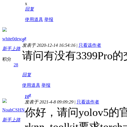
x
回复
使用道具
举报
white0dew
#
9
发表于 2020-12-14 16:54:16
|
只看该作者
新手上路
请问有没有3399Pro
积分
28
回复
使用道具
举报
#
10
发表于 2021-4-8 09:09:29
|
只看该作者
你好，请问yolov5的官
NoahCSHN
新手上路
rknn_toolkit要求t