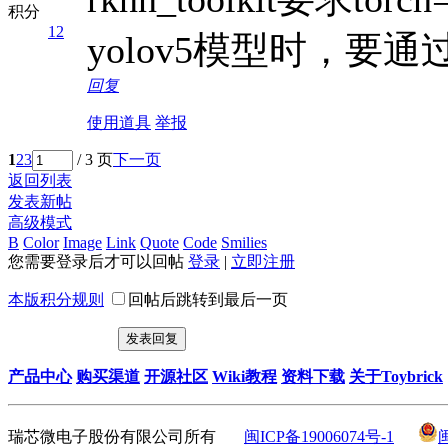
积分
12
yolov5模型时，要
回复
使用道具
举报
1
2
3
/ 3 页
下一页
返回列表
发表新帖
高级模式
B
Color
Image
Link
Quote
Code
Smilies
您需要登录后才可以回帖
登录
|
立即注册
本版积分规则
回帖后跳转到最后一页
发表回复
产品中心
购买渠道
开源社区
Wiki教程
资料下载
关于Toybrick
瑞芯微电子股份有限公司所有
闽ICP备19006074号-1