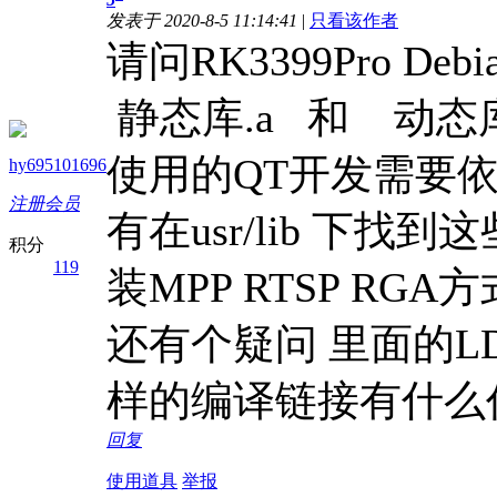
发表于 2020-8-5 11:14:41
|
只看该作者
请问RK3399Pro Deb
静态库.a 和 动态
使用的QT开发需要
hy695101696
注册会员
有在usr/lib 下
积分
119
装MPP RTSP R
还有个疑问 里面的LDDFLA
样的编译链接有什么
回复
使用道具
举报