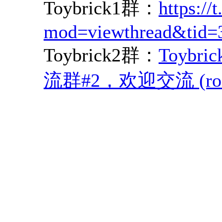
Toybrick1群：
https://
mod=viewthread&tid
Toybrick2群：
Toyb
流群#2，欢迎交流 (rock-