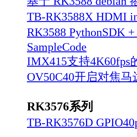
基于 RK3588 debian
TB-RK3588X HDMI
RK3588 PythonSDK + 
SampleCode
IMX415支持4K60fp
OV50C40开启对焦
RK3576系列
TB-RK3576D GPI