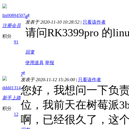
lin00894507
#
6
发表于 2020-11-10 10:28:52
|
只看该作者
注册会员
请问RK3399pro 的li
积分
91
回复
使用道具
举报
#
7
发表于 2020-11-12 15:26:00
|
只看该作者
您好，我想问一下负责R
dddd1314
新手上路
位，我前天在树莓派3
积分
12
啊，已经很久了，这