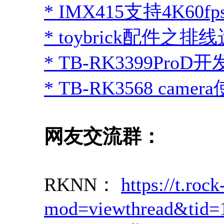
* IMX415支持4K60
* toybrick配件之排
* TB-RK3399Pr
* TB-RK3568 camer
网友交流群：
RKNN：
https://t.ro
mod=viewthread&tid=