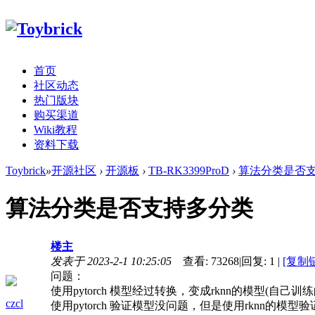
首页
社区动态
热门版块
购买渠道
Wiki教程
资料下载
Toybrick
»
开源社区
›
开源板
›
TB-RK3399ProD
›
算法分类是否
算法分类是否支持多分类
楼主
发表于 2023-2-1 10:25:05
查看:
73268
|
回复:
1
|
[复制
问题：
使用pytorch 模型经过转换，变成rknn的模型(自己训
czcl
使用pytorch 验证模型没问题，但是使用rknn的模