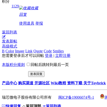
积分
1129
收藏
回复
使用道具
举报
返回列表
发表新帖
高级模式
B
Color
Image
Link
Quote
Code
Smilies
您需要登录后才可以回帖
登录
|
立即注册
本版积分规则
回帖后跳转到最后一页
发表回复
产品中心
购买渠道
开源社区
Wiki教程
资料下载
关于Toybrick
瑞芯微电子股份有限公司所有
闽ICP备19006074号-1
快速回复
返回顶部
返回列表