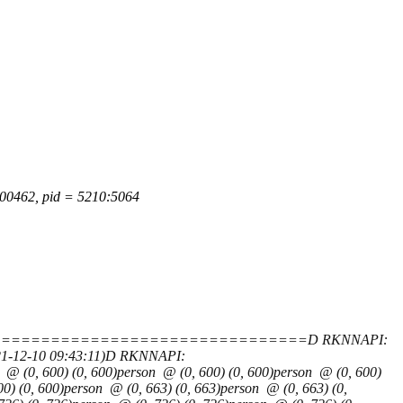
200462, pid = 5210:5064
=========================================D RKNNAPI:
021-12-10 09:43:11)D RKNNAPI:
) (0, 600)person @ (0, 600) (0, 600)person @ (0, 600)
) (0, 600)person @ (0, 663) (0, 663)person @ (0, 663) (0,