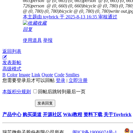
663)person @ (0, 663) (0, 663)person @ (0, 663) (0, 663
726)person @ (0, 660) (0, 660)bicycle @ (0, 780) (0, 780
@ (0, 780) (0, 780)bicycle @ (0, 780) (0, 780)write out.jp
本主题由 toybrick 于 2025-8-13 16:35 审核通过
收藏
回复
使用道具
举报
返回列表
发表新帖
高级模式
B
Color
Image
Link
Quote
Code
Smilies
您需要登录后才可以回帖
登录
|
立即注册
本版积分规则
回帖后跳转到最后一页
发表回复
产品中心
购买渠道
开源社区
Wiki教程
资料下载
关于Toybrick
瑞芯微电子股份有限公司所有
闽ICP备19006074号-1