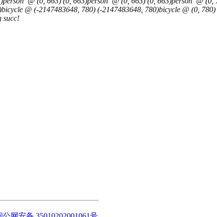
)person @ (0, 663) (0, 663)person @ (0, 663) (0, 663)person @ (0, 7
)bicycle @ (-2147483648, 780) (-2147483648, 780)bicycle @ (0, 780) (0
g succ!
闽公网安备 35010202001061号