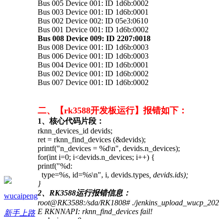
Bus 005 Device 001: ID 1d6b:0002
Bus 003 Device 001: ID 1d6b:0001
Bus 002 Device 002: ID 05e3:0610
Bus 001 Device 001: ID 1d6b:0002
Bus 008 Device 009: ID 2207:0018
Bus 008 Device 001: ID 1d6b:0003
Bus 006 Device 001: ID 1d6b:0003
Bus 004 Device 001: ID 1d6b:0001
Bus 002 Device 001: ID 1d6b:0002
Bus 007 Device 001: ID 1d6b:0002
二、【rk3588开发板运行】报错如下：
1、核心代码片段：
rknn_devices_id devids;
ret = rknn_find_devices (&devids);
printf("n_devices = %d\n", devids.n_devices);
for(int i=0; i<devids.n_devices; i++) {
printf("%d:
type=%s, id=%s\n", i, devids.types
, devids.ids
);
}
2、RK3588运行报错信息：
wucaipeng
root@RK3588:/sda/RK1808# ./jenkins_upload_wucp_20
E RKNNAPI: rknn_find_devices fail!
新手上路