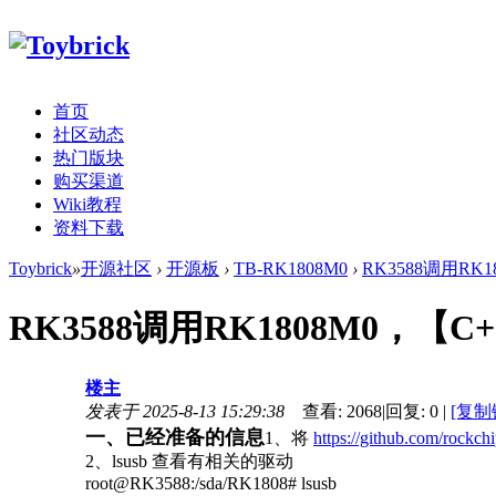
首页
社区动态
热门版块
购买渠道
Wiki教程
资料下载
Toybrick
»
开源社区
›
开源板
›
TB-RK1808M0
›
RK3588调用RK18
RK3588调用RK1808M0，【C++
楼主
发表于 2025-8-13 15:29:38
查看:
2068
|
回复:
0
|
[复制
一、已经准备的信息
1、将
https://github.com/rockc
2、lsusb 查看有相关的驱动
root@RK3588:/sda/RK1808# lsusb