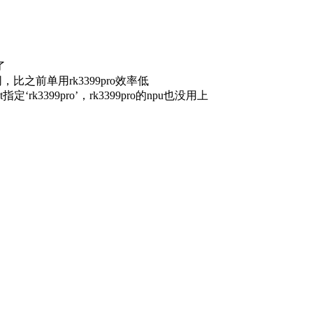
了
率相同，比之前单用rk3399pro效率低
k3399pro’，rk3399pro的npu也没用上