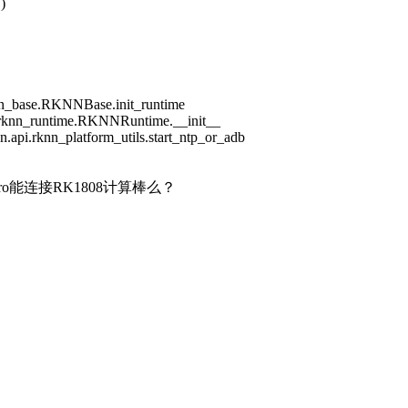
)
knn_base.RKNNBase.init_runtime
pi.rknn_runtime.RKNNRuntime.__init__
n.api.rknn_platform_utils.start_ntp_or_adb
 Pro能连接RK1808计算棒么？