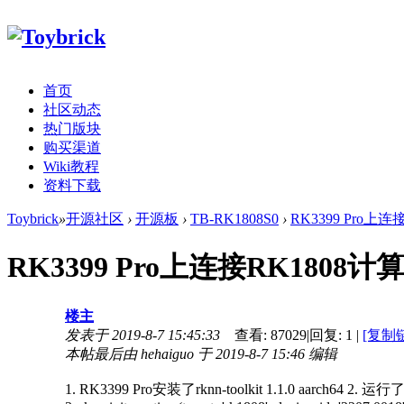
首页
社区动态
热门版块
购买渠道
Wiki教程
资料下载
Toybrick
»
开源社区
›
开源板
›
TB-RK1808S0
›
RK3399 Pro上
RK3399 Pro上连接RK1808
楼主
发表于 2019-8-7 15:45:33
查看:
87029
|
回复:
1
|
[复制
本帖最后由 hehaiguo 于 2019-8-7 15:46 编辑
1. RK3399 Pro安装了rknn-toolkit 1.1.0 aarch64 2. 运行了