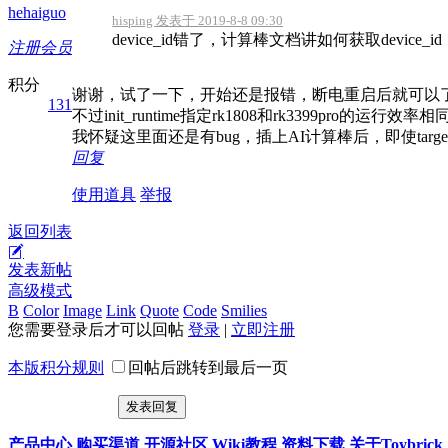
hehaiguo
hisping 发表于 2019-8-8 09:30
device_id错了，计算棒文档讲如何获取device_id
注册会员
积分
谢谢，试了一下，开始还是报错，断电重启后就可以
131
不过init_runtime指定rk1808和rk3399pro的运行效
我怀疑这里面还是有bug，插上AI计算棒后，即使target指定‘r
回复
使用道具
举报
返回列表
发表新帖
高级模式
B
Color
Image
Link
Quote
Code
Smilies
您需要登录后才可以回帖
登录
|
立即注册
本版积分规则
回帖后跳转到最后一页
发表回复
产品中心
购买渠道
开源社区
Wiki教程
资料下载
关于Toybrick