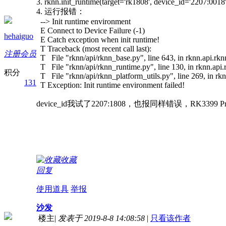
3. rknn.init_runtime(target='rk1808', device_id='2207:0018'
4. 运行报错：
--> Init runtime environment
E Connect to Device Failure (-1)
hehaiguo
E Catch exception when init runtime!
T Traceback (most recent call last):
注册会员
T File "rknn/api/rknn_base.py", line 643, in rknn.api.r
T File "rknn/api/rknn_runtime.py", line 130, in rknn.a
积分
T File "rknn/api/rknn_platform_utils.py", line 269, in rkn
131
T Exception: Init runtime environment failed!
device_id我试了2207:1808，也报同样错误，RK3399
收藏
回复
使用道具
举报
沙发
楼主
|
发表于 2019-8-8 14:08:58
|
只看该作者