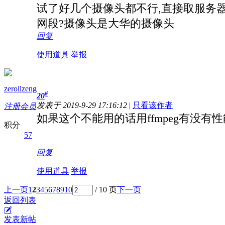
试了好几个摄像头都不行,直接取服务器
网段?摄像头是大华的摄像头
回复
使用道具
举报
zerollzeng
#
20
发表于 2019-9-29 17:16:12
|
只看该作者
注册会员
如果这个不能用的话用ffmpeg有没有
积分
57
回复
使用道具
举报
上一页
1
2
3
4
5
6
7
8
9
10
/ 10 页
下一页
返回列表
发表新帖