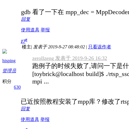
gdb 看了一下在 mpp_dec = MppDecod
回复
使用道具
举报
#
17
楼主
|
发表于 2019-9-27 08:48:02
|
只看该作者
zerollzeng 发表于 2019-9-26 16:32
hisping
跑例子的时候失败了,请问一下是
管理员
[toybrick@localhost build]$ ./rtsp_ss
mpi ...
积分
630
已近按照教程安装了mpp库？修改了rt
回复
使用道具
举报