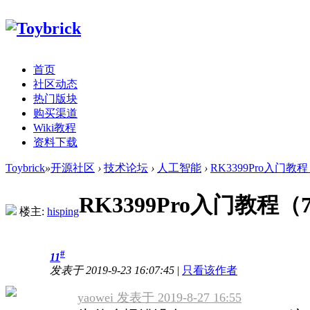
首页
社区动态
热门版块
购买渠道
Wiki教程
资料下载
Toybrick
»
开源社区
›
技术论坛
›
人工智能
›
RK3399Pro入门教
RK3399Pro入门教程
楼主:
hisping
#
11
发表于 2019-9-23 16:07:45
|
只看该作者
yaowei 发表于 2019-8-27 16:55