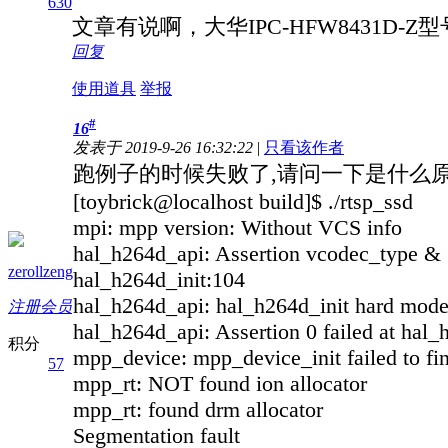
630
文章有说啊，大华IPC-HFW8431D-Z型
回复
使用道具
举报
#
16
发表于 2019-9-26 16:32:22
|
只看该作者
跑例子的时候失败了,请问一下是什么
[toybrick@localhost build]$ ./rtsp_ssd
mpi: mpp version: Without VCS info
hal_h264d_api: Assertion vcodec_type & (
zerollzeng
hal_h264d_init:104
hal_h264d_api: hal_h264d_init hard mode 
注册会员
hal_h264d_api: Assertion 0 failed at hal_
积分
mpp_device: mpp_device_init failed to fin
57
mpp_rt: NOT found ion allocator
mpp_rt: found drm allocator
Segmentation fault