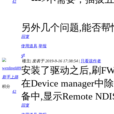
42
另外几个问题,能否帮
回复
使用道具
举报
#
5
楼主
|
发表于 2019-9-16 17:38:54
|
只看该作者
安装了驱动之后,刷F
wenlingli89
新手上路
在Device manag
积分
42
备中,显示Remote NDI
回复