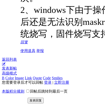
2、windows下由
后还是无法识别maskro
统烧写，固件烧写支持（w
回复
使用道具
举报
返回列表
发表新帖
高级模式
B
Color
Image
Link
Quote
Code
Smilies
您需要登录后才可以回帖
登录
|
立即注册
本版积分规则
回帖后跳转到最后一页
发表回复