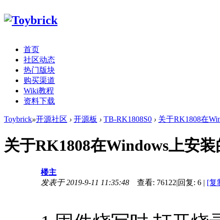
首页
社区动态
热门版块
购买渠道
Wiki教程
资料下载
Toybrick
»
开源社区
›
开源板
›
TB-RK1808S0
›
关于RK1808在W
关于RK1808在Windows上
楼主
发表于 2019-9-11 11:35:48
查看:
76122
|
回复:
6
|
[复