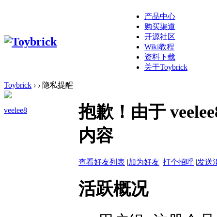
产品中心
购买渠道
开源社区
Wiki教程
资料下载
关于Toybrick
Toybrick
›
›
隐私提醒
抱歉！由于 vee
veelee8
内容
查看好友列表
|
加为好友
|
打个招呼
|
发送
活跃概况