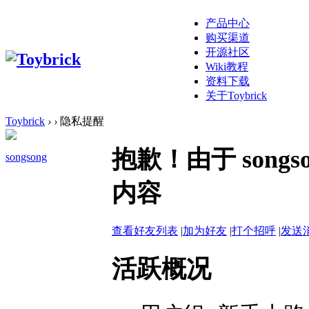
产品中心
购买渠道
开源社区
Wiki教程
资料下载
关于Toybrick
Toybrick
›
›
隐私提醒
抱歉！由于 son
songsong
内容
查看好友列表
|
加为好友
|
打个招呼
|
发送
活跃概况