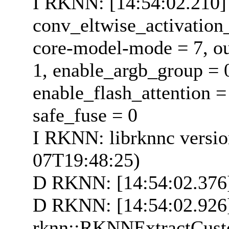
I RKNN: [14:54:02.210]
conv_eltwise_activation_
core-model-mode = 7, ou
1, enable_argb_group = 
enable_flash_attention 
safe_fuse = 0
I RKNN: librknnc versi
07T19:48:25)
D RKNN: [14:54:02.376
D RKNN: [14:54:02.926]
rknn::RKNNExtractCus