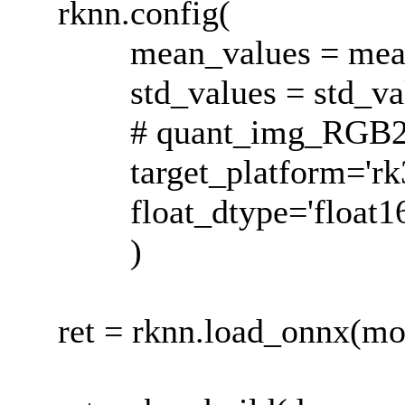
rknn.config(
mean_values = mean
std_values = std_val
# quant_img_RGB2B
target_platform='rk3
float_dtype='float16
)
ret = rknn.load_onnx(mo