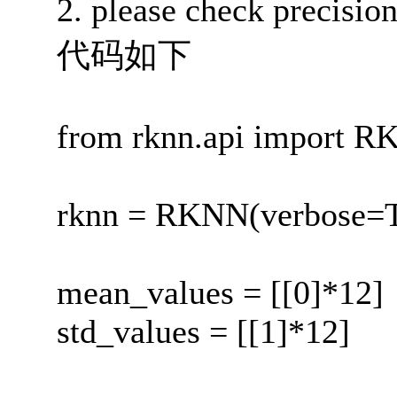
2. please check p
代码如下
from rknn.api import 
rknn = RKNN(verbose=T
mean_values = [[0]*12]
std_values = [[1]*12]