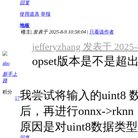
回复
使用道具
举报
地板
楼主
|
发表于 2025-8-9 10:58:04
|
只看该作者
jefferyzhang 发表于 2025-
opset版本是不是超
abo
新手上
路
我尝试将输入的uint8 
积分
17
后，再进行onnx->r
原因是对uint8数据类
回复