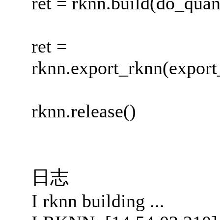
ret = rknn.build(do_quan
ret =
rknn.export_rknn(export_
rknn.release()
日志
I rknn building ...